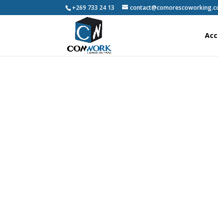
+269 733 24 13
contact@comorescoworking.
Acc