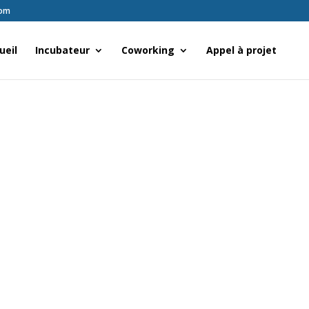
com
ueil
Incubateur
Coworking
Appel à projet